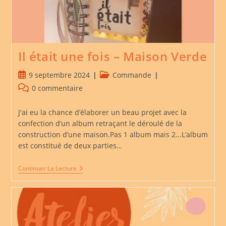
Il était une fois – Maison Verde
Publication
Post
9 septembre 2024
Commande
publiée :
category:
Commentaires
0 commentaire
de
la
J'ai eu la chance d’élaborer un beau projet avec la
publication :
confection d’un album retraçant le déroulé de la
construction d’une maison.Pas 1 album mais 2...L’album
est constitué de deux parties…
Il
Continuer La Lecture
Était
Une
Fois
–
Maison
Verde