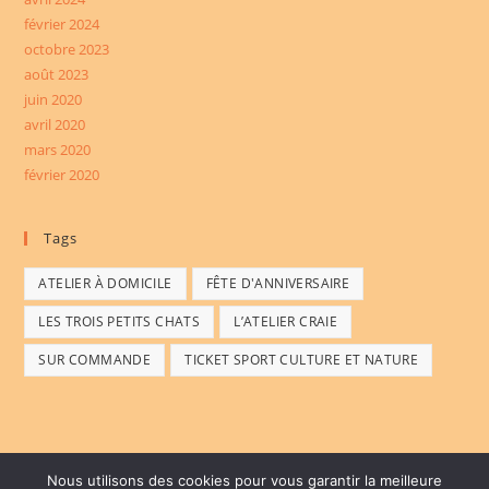
février 2024
octobre 2023
août 2023
juin 2020
avril 2020
mars 2020
février 2020
Tags
ATELIER À DOMICILE
FÊTE D'ANNIVERSAIRE
LES TROIS PETITS CHATS
L’ATELIER CRAIE
SUR COMMANDE
TICKET SPORT CULTURE ET NATURE
Nous utilisons des cookies pour vous garantir la meilleure