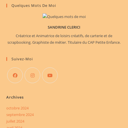
Quelques Mots De Moi
SANDRINE CLERICI
Créatrice et Animatrice de loisirs créatifs, de carterie et de
scrapbooking. Graphiste de métier. Titulaire du CAP Petite Enfance.
Suivez-Moi
S’ouvre
S’ouvre
S’ouvre
dans
dans
dans
Archives
un
un
un
nouvel
nouvel
nouvel
octobre 2024
septembre 2024
onglet
onglet
onglet
juillet 2024
avril 2024