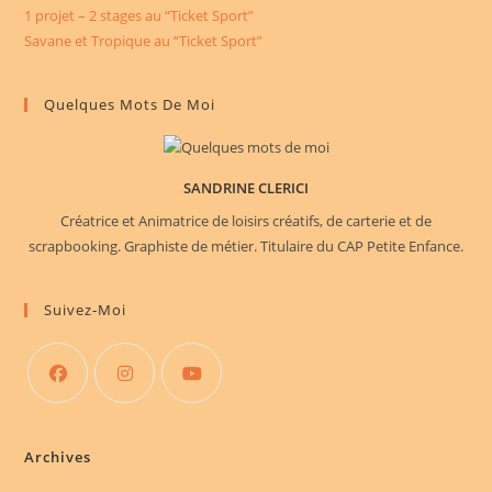
1 projet – 2 stages au “Ticket Sport”
Savane et Tropique au “Ticket Sport”
Quelques Mots De Moi
SANDRINE CLERICI
Créatrice et Animatrice de loisirs créatifs, de carterie et de
scrapbooking. Graphiste de métier. Titulaire du CAP Petite Enfance.
Suivez-Moi
S’ouvre
S’ouvre
S’ouvre
dans
dans
dans
Archives
un
un
un