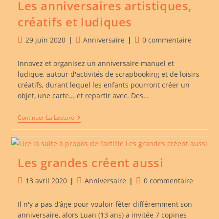
Les anniversaires artistiques,
créatifs et ludiques
Publication
Post
Commentaires
29 juin 2020
Anniversaire
0 commentaire
publiée :
category:
de
la
Innovez et organisez un anniversaire manuel et
publication :
ludique, autour d'activités de scrapbooking et de loisirs
créatifs, durant lequel les enfants pourront créer un
objet, une carte... et repartir avec. Des…
Les
Continuer La Lecture
Anniversaires
Artistiques,
Créatifs
Et
Ludiques
Les grandes créent aussi
Publication
Post
Commentaires
13 avril 2020
Anniversaire
0 commentaire
publiée :
category:
de
la
Il n'y a pas d’âge pour vouloir fêter différemment son
publication :
anniversaire, alors Luan (13 ans) a invitée 7 copines