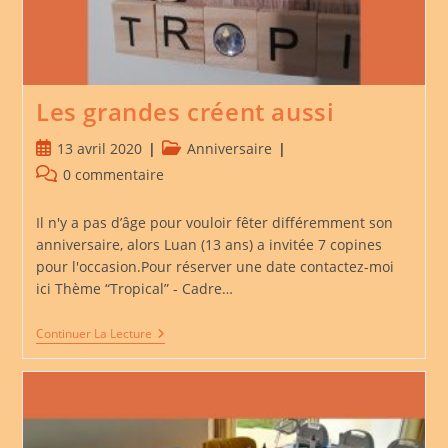
Les grandes créent aussi
Publication
Post
13 avril 2020
Anniversaire
publiée :
category:
Commentaires
0 commentaire
de
la
Il n'y a pas d’âge pour vouloir fêter différemment son
publication :
anniversaire, alors Luan (13 ans) a invitée 7 copines
pour l'occasion.Pour réserver une date contactez-moi
ici Thème “Tropical” - Cadre…
Les
Continuer La Lecture
Grandes
Créent
Aussi