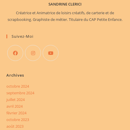
SANDRINE CLERICI
Créatrice et Animatrice de loisirs créatifs, de carterie et de
scrapbooking. Graphiste de métier. Titulaire du CAP Petite Enfance.
Suivez-Moi
S’ouvre
S’ouvre
S’ouvre
dans
dans
dans
Archives
un
un
un
nouvel
nouvel
nouvel
octobre 2024
septembre 2024
onglet
onglet
onglet
juillet 2024
avril 2024
février 2024
octobre 2023
août 2023