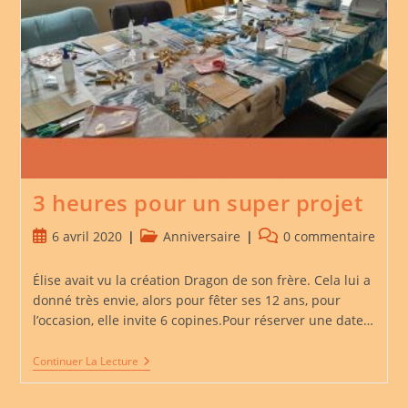
3 heures pour un super projet
Publication
Post
Commentaires
6 avril 2020
Anniversaire
0 commentaire
publiée :
category:
de
la
Élise avait vu la création Dragon de son frère. Cela lui a
publication :
donné très envie, alors pour fêter ses 12 ans, pour
l’occasion, elle invite 6 copines.Pour réserver une date…
3
Continuer La Lecture
Heures
Pour
Un