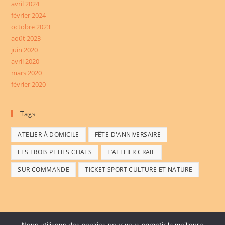
avril 2024
février 2024
octobre 2023
août 2023
juin 2020
avril 2020
mars 2020
février 2020
Tags
ATELIER À DOMICILE
FÊTE D'ANNIVERSAIRE
LES TROIS PETITS CHATS
L’ATELIER CRAIE
SUR COMMANDE
TICKET SPORT CULTURE ET NATURE