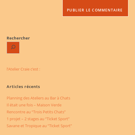
de
comment
votre
site
(facultatif)
Rechercher
l’Atelier Craie c’est :
Articles récents
Planning des Ateliers au Bar à Chats
Il était une fois – Maison Verde
Rencontre au “Trois Petits Chats”
1 projet – 2 stages au “Ticket Sport”
Savane et Tropique au “Ticket Sport”