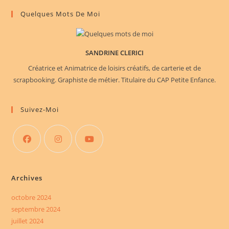
Quelques Mots De Moi
SANDRINE CLERICI
Créatrice et Animatrice de loisirs créatifs, de carterie et de
scrapbooking. Graphiste de métier. Titulaire du CAP Petite Enfance.
Suivez-Moi
S’ouvre
S’ouvre
S’ouvre
dans
dans
dans
Archives
un
un
un
nouvel
nouvel
nouvel
octobre 2024
septembre 2024
onglet
onglet
onglet
juillet 2024