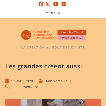
Skip
to
MENU
content
LA CRÉATION AU BOUT DES DOIGTS
Les grandes créent aussi
Publication
Post
13 avril 2020
Anniversaire
publiée :
category:
Commentaires
0 commentaire
de
la
publication :