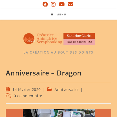
Skip
to
MENU
content
LA CRÉATION AU BOUT DES DOIGTS
Anniversaire – Dragon
Publication
Post
14 février 2020
Anniversaire
publiée :
category:
Commentaires
0 commentaire
de
la
publication :