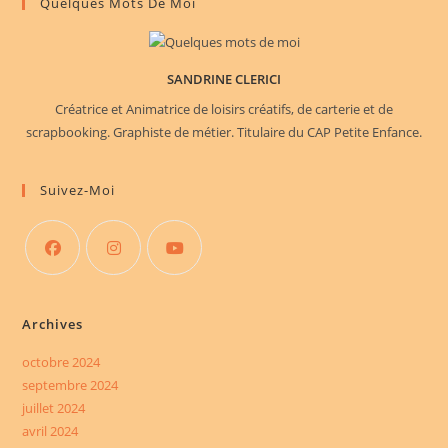
Quelques Mots De Moi
SANDRINE CLERICI
Créatrice et Animatrice de loisirs créatifs, de carterie et de
scrapbooking. Graphiste de métier. Titulaire du CAP Petite Enfance.
Suivez-Moi
S’ouvre
S’ouvre
S’ouvre
dans
dans
dans
Archives
un
un
un
nouvel
nouvel
nouvel
octobre 2024
septembre 2024
onglet
onglet
onglet
juillet 2024
avril 2024