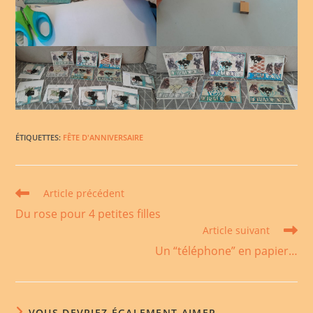
ÉTIQUETTES
:
FÊTE D'ANNIVERSAIRE
Read
Article précédent
more
Du rose pour 4 petites filles
articles
Article suivant
Un “téléphone” en papier…
VOUS DEVRIEZ ÉGALEMENT AIMER