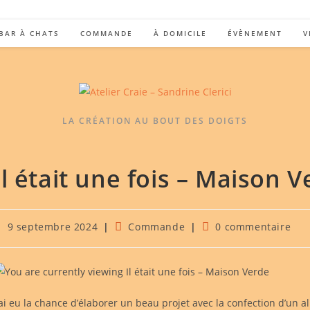
BAR À CHATS
COMMANDE
À DOMICILE
ÉVÈNEMENT
V
LA CRÉATION AU BOUT DES DOIGTS
Il était une fois – Maison 
ublication
Post
Commentaires
9 septembre 2024
Commande
0 commentaire
ubliée :
category:
de
la
publication :
’ai eu la chance d’élaborer un beau projet avec la confection d’un 