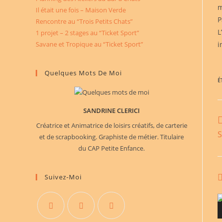
m
Il était une fois – Maison Verde
P
Rencontre au “Trois Petits Chats”
L
1 projet – 2 stages au “Ticket Sport”
i
Savane et Tropique au “Ticket Sport”
Quelques Mots De Moi
É
SANDRINE CLERICI
R
Créatrice et Animatrice de loisirs créatifs, de carterie
m
et de scrapbooking. Graphiste de métier. Titulaire
a
du CAP Petite Enfance.
Suivez-Moi