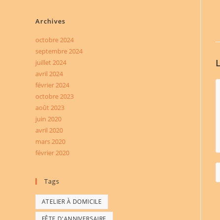
S’ouvre
S’ouvre
S’ouvre
dans
dans
dans
Archives
un
un
un
nouvel
nouvel
nouvel
octobre 2024
septembre 2024
onglet
onglet
onglet
juillet 2024
avril 2024
C
février 2024
octobre 2023
août 2023
juin 2020
avril 2020
mars 2020
février 2020
E
y
Tags
n
ATELIER À DOMICILE
o
u
FÊTE D'ANNIVERSAIRE