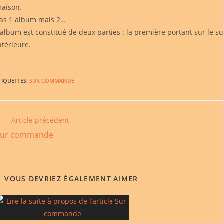
aison.
as 1 album mais 2…
’album est constitué de deux parties : la première portant sur le su
ntérieure.
TIQUETTES
:
SUR COMMANDE
ead
Article précédent
ore
Sur commande
rticles
VOUS DEVRIEZ ÉGALEMENT AIMER