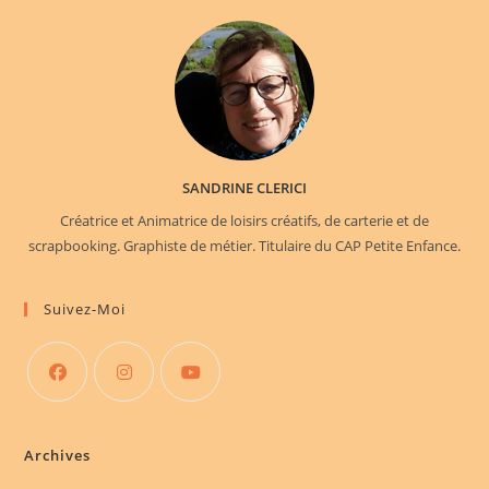
SANDRINE CLERICI
Créatrice et Animatrice de loisirs créatifs, de carterie et de
scrapbooking. Graphiste de métier. Titulaire du CAP Petite Enfance.
Suivez-Moi
S’ouvre
S’ouvre
S’ouvre
dans
dans
dans
Archives
un
un
un